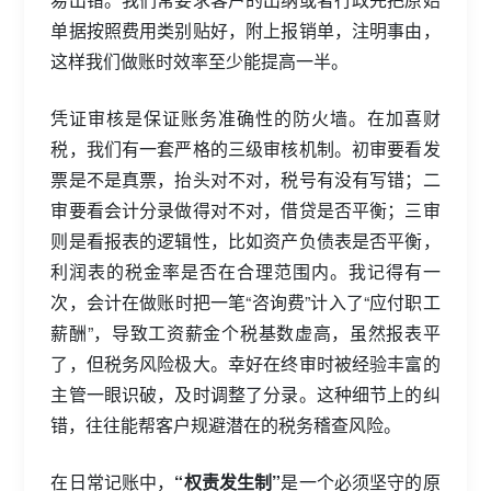
单据按照费用类别贴好，附上报销单，注明事由，
这样我们做账时效率至少能提高一半。
凭证审核是保证账务准确性的防火墙。在加喜财
税，我们有一套严格的三级审核机制。初审要看发
票是不是真票，抬头对不对，税号有没有写错；二
审要看会计分录做得对不对，借贷是否平衡；三审
则是看报表的逻辑性，比如资产负债表是否平衡，
利润表的税金率是否在合理范围内。我记得有一
次，会计在做账时把一笔“咨询费”计入了“应付职工
薪酬”，导致工资薪金个税基数虚高，虽然报表平
了，但税务风险极大。幸好在终审时被经验丰富的
主管一眼识破，及时调整了分录。这种细节上的纠
错，往往能帮客户规避潜在的税务稽查风险。
在日常记账中，
“权责发生制”
是一个必须坚守的原