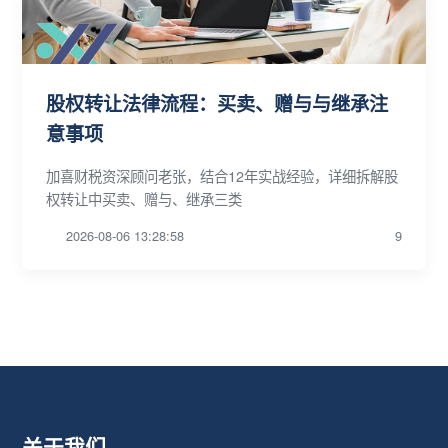
股权转让法律流程：买卖、赠与与继承注
意事项
加喜财税资深顾问老张，结合12年实战经验，详细拆解股
权转让中买卖、赠与、继承三类
2026-08-06 13:28:58
9
关于我们