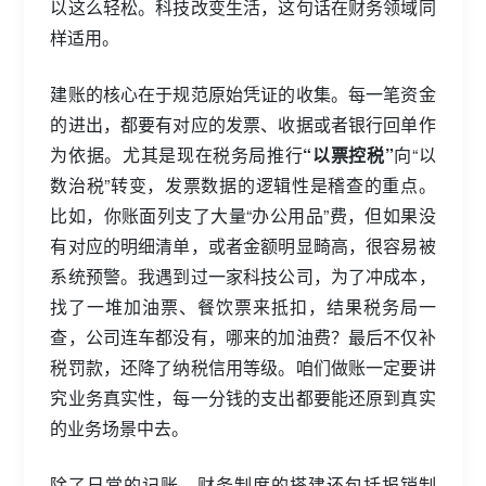
以这么轻松。科技改变生活，这句话在财务领域同
样适用。
建账的核心在于规范原始凭证的收集。每一笔资金
的进出，都要有对应的发票、收据或者银行回单作
为依据。尤其是现在税务局推行
“以票控税”
向“以
数治税”转变，发票数据的逻辑性是稽查的重点。
比如，你账面列支了大量“办公用品”费，但如果没
有对应的明细清单，或者金额明显畸高，很容易被
系统预警。我遇到过一家科技公司，为了冲成本，
找了一堆加油票、餐饮票来抵扣，结果税务局一
查，公司连车都没有，哪来的加油费？最后不仅补
税罚款，还降了纳税信用等级。咱们做账一定要讲
究业务真实性，每一分钱的支出都要能还原到真实
的业务场景中去。
除了日常的记账，财务制度的搭建还包括报销制