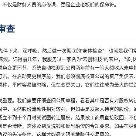
，不仅是财务人员的必修课，更是企业老板们的保命符。
审查
先停下来，深呼吸，然后做一次彻底的“身体检查”，也就是我们
麻烦。记得前几年，我服务过一家名为“云创科技”的客户，当时
税务变更环节，系统自动检测到公司两年前有一笔大额收入未申
打击。在启动变更程序前，我们必须彻底核查公司的资产负债表
税种，平时容易被忽略，但在变更关口，它们往往成为最大的拦
关重要。我们需要仔细查阅公司章程，看看其中是否有对股权转
司中，虽然股份流动性相对较强，但如果是发起人持有的股份，
成立不到十个月时就试图转让股权，结果被工商局直接驳回，不
息是否清晰，这涉及到反洗钱和反恐融资的合规要求。如果在尽
协议的先决条件，这样才能最大限度地降低交易风险。