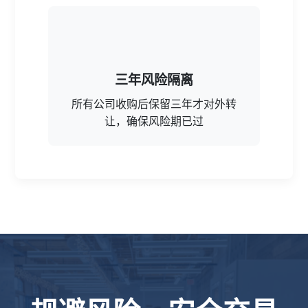
三年风险隔离
所有公司收购后保留三年才对外转
让，确保风险期已过