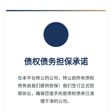
债权债务担保承诺
在本平台转让的公司，转让前所有债权
债务由我们提供担保！我们签订正式担
保协议，确保您接手的是债权债务已清
理干净的公司。