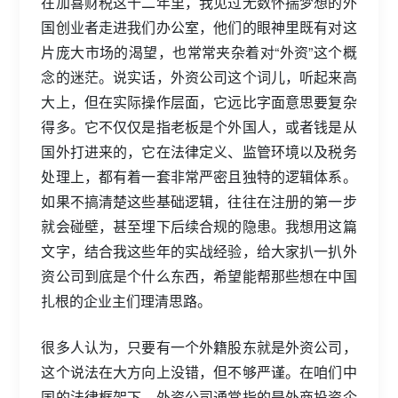
在加喜财税这十二年里，我见过无数怀揣梦想的外
国创业者走进我们办公室，他们的眼神里既有对这
片庞大市场的渴望，也常常夹杂着对“外资”这个概
念的迷茫。说实话，外资公司这个词儿，听起来高
大上，但在实际操作层面，它远比字面意思要复杂
得多。它不仅仅是指老板是个外国人，或者钱是从
国外打进来的，它在法律定义、监管环境以及税务
处理上，都有着一套非常严密且独特的逻辑体系。
如果不搞清楚这些基础逻辑，往往在注册的第一步
就会碰壁，甚至埋下后续合规的隐患。我想用这篇
文字，结合我这些年的实战经验，给大家扒一扒外
资公司到底是个什么东西，希望能帮那些想在中国
扎根的企业主们理清思路。
很多人认为，只要有一个外籍股东就是外资公司，
这个说法在大方向上没错，但不够严谨。在咱们中
国的法律框架下，外资公司通常指的是外商投资企