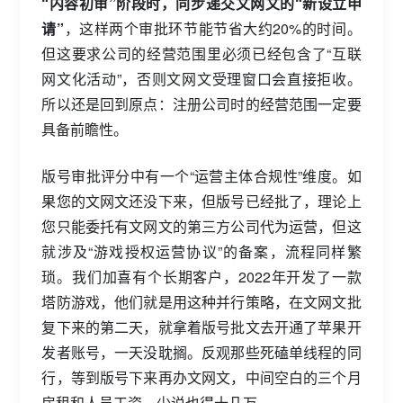
“内容初审”阶段时，同步递交文网文的“新设立申
请”
，这样两个审批环节能节省大约20%的时间。
但这要求公司的经营范围里必须已经包含了“互联
网文化活动”，否则文网文受理窗口会直接拒收。
所以还是回到原点：注册公司时的经营范围一定要
具备前瞻性。
版号审批评分中有一个“运营主体合规性”维度。如
果您的文网文还没下来，但版号已经批了，理论上
您只能委托有文网文的第三方公司代为运营，但这
就涉及“游戏授权运营协议”的备案，流程同样繁
琐。我们加喜有个长期客户，2022年开发了一款
塔防游戏，他们就是用这种并行策略，在文网文批
复下来的第二天，就拿着版号批文去开通了苹果开
发者账号，一天没耽搁。反观那些死磕单线程的同
行，等到版号下来再办文网文，中间空白的三个月
房租和人员工资，少说也得十几万。