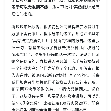
等于可以无限期不缴
，版号审批对“实缴能力”是有
隐性门槛的。
再说说审计报告，很多初创公司觉得年营收没过千
万就不需要审计，但版号申请这关，您必须出具带
“具有法定资质会计师事务所”字样的报告。这里我
插一句，有些老板为了省钱去找那种几百块钱的
“虚假审计”，结果出版局电话一核实，发现会计师
签名是伪造的，直接进入黑名单。我手头就接待过
一个补救客户：他们之前找了个代办，用假审计报
告去递件，被退回后所有材料标注了“存疑”。后来
我们加喜只能陪着他们重新找四大背景的审计所，
花了两万块重塑财务端，才把信誉捞回来。说穿
了，这块没有捷径。您要是实在资金紧张，可以先
做“小规模实缴”，比如认缴100万实缴20万，配合
审计报告说明资金使用计划，至少表明态度。