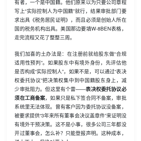
有者，一个是中国籍。他们原来以为只要公司章程
写上“实际控制人为中国籍”就行，结果审批部门要
求出具《税务居民证明》，而且必须是创始人所在
国的税务机构出具。美国那边要填W-8BEN表格，
走完流程又花了整整三周。
我们加喜的土办法是：在注册前就给股东做“合规
适用性预判”。如果股东中有境外身份，先评估他
是否构成“实际控制人”，如果不是，可以通过“表决
权委托协议”把决策权集中到中国籍股东身上，减
少审批阻力。但这里有个雷——
表决权委托协议必
须在工商备案
，如果只是私下签合同不备案，审批
系统里无法体现。曾有客户因为委托协议没备案，
被要求提供“3年来所有董事会决议盖章件”来证明没
有境外干预决策。这不是小事，很多公司三年都没
开过董事会，怎么补？只能登报声明。这种成本，