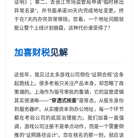
证明》；第二，去张江市场监管局申请“临时移出
异常名录”，并书面承诺30天内完成地址变更。终
于在7天内办完异常移除。您看，一个地址问题就
能让整个上线计划崩盘，这种代价谁受得了？
加喜财税
见解
这些年，我见过太多游戏公司倒在“证照合规”这条
起跑线上。很多老板只关注产品本身，却忽略了政
策端的。上海作为版号审批的重镇，它的监管逻辑
其实很清晰——
“穿透式核查”
是常态，从股东身份
到服务器IP，从实缴资本到办公地址，每一个环节
都在考验公司的底层治理能力。我们加喜一直强
调，游戏公司注册不是单点动作，而是一个需要倒
推的“证照路径设计”。您在核名的那一刻，就应该