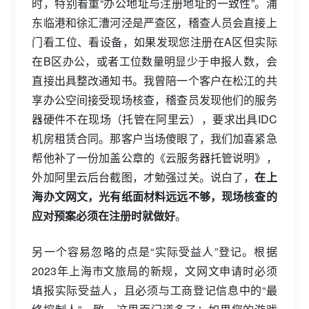
时，特别看重“办公地址与注册地址的一致性”。浦
东临港和徐汇漕河泾是严查区，稽查人员会直接上
门看工位、看设备，如果发现您注册在A区但实际
在B区办公，或者工位数量明显少于申报人数，会
直接出具整改通知书。我曾陪一个客户在松江的共
享办公空间接受现场核查，稽查员发现他们的服务
器硬件不在现场（托管在阿里云），要求出具IDC
机房租赁合同。那客户当场傻眼了，我们加喜紧急
帮他补了一份加盖公章的《云服务器托管说明》，
外加阿里云后台截图，才勉强过关。说白了，
在上
海办文网文，光有纸面材料远远不够，现场核查的
应对预案必须在注册时就做好
。
另一个容易忽略的点是“实际受益人”登记。根据
2023年上海市文旅局的新规，文网文申请时必须
填报实际受益人，且必须与工商登记信息中的“最