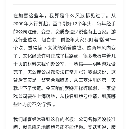
在加喜这些年，我算是什么风浪都见过了。从
2009年入行算起，至今刚好12个年头，每年经手
的公司注册、变更、资质办理少说也有上百家。游
戏行业这块，坦白讲，前些年大家只盯着“版号”一
个坎，觉得搞下来就能躺着赚钱。这两年风向变
了，文化经营许可证成了拦路虎，很多老板拿着几
十页的材料来我们办公室，一脸懵——明明游戏做
完了，怎么连公司都没法正常开张？我跟您说，这
背后其实是一整套合规链条，从工商注册的第一天
就埋下了伏笔。今天咱们就掰开揉碎聊聊，一家游
戏公司要在上海落地，从核名到版号申请，到底哪
些地方能不交“学费”。
我们加喜经常碰到这样的老板：公司名称还没核准
呢，就急吼吼地问版号能不能代做。实话实说，版