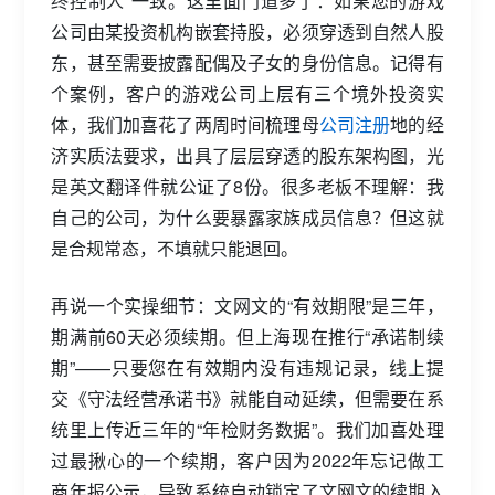
终控制人”一致。这里面门道多了：如果您的游戏
公司由某投资机构嵌套持股，必须穿透到自然人股
东，甚至需要披露配偶及子女的身份信息。记得有
个案例，客户的游戏公司上层有三个境外投资实
体，我们加喜花了两周时间梳理母
公司注册
地的经
济实质法要求，出具了层层穿透的股东架构图，光
是英文翻译件就公证了8份。很多老板不理解：我
自己的公司，为什么要暴露家族成员信息？但这就
是合规常态，不填就只能退回。
再说一个实操细节：文网文的“有效期限”是三年，
期满前60天必须续期。但上海现在推行“承诺制续
期”——只要您在有效期内没有违规记录，线上提
交《守法经营承诺书》就能自动延续，但需要在系
统里上传近三年的“年检财务数据”。我们加喜处理
过最揪心的一个续期，客户因为2022年忘记做工
商年报公示，导致系统自动锁定了文网文的续期入