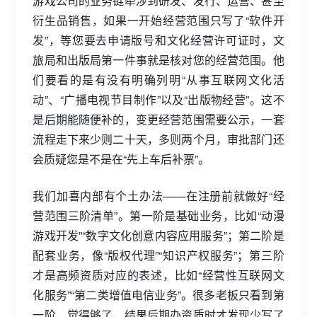
游戏公司的业务链牵涉到研发、发行、运营、甚至
衍生品销售，如果一开始经营范围只写了“软件开
发”，等您要去申请版号和文化经营许可证时，文
旅局和出版局第一件事就是核对您的经营范围。他
们要看的是有没有明确列明“从事互联网文化活
动”、“广播电视节目制作”以及“出版物经营”。这不
是后期能随便补的，变更经营范围需要公示，一套
流程走下来少则二十天，多则两个月，审批部门还
会质疑您是不是在“先上车后补票”。
我们加喜内部有个土办法——在注册前就做好“经
营范围三阶清单”。第一阶是基础业务，比如“动漫
游戏开发”“数字文化创意内容应用服务”；第二阶是
配套业务，像“版权代理”“知识产权服务”；第三阶
才是高频资质对应的表述，比如“经营性互联网文
化服务”“第二类增值电信业务”。很多老板只看到第
一阶，觉得够了，结果后期办资质时才发现少写了