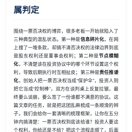
属判定
围绕一票否决权的博弈，很多老板一开始就陷入了
三种典型的混乱状态。第一种是
信息碎片化
，在网
上搜了一堆条款，却搞不清否决权的法律边界到底
是股东权利还是董事会权利；第二种是
节点模糊
化
，不清楚该在投资协议中的哪个环节设置这个权
利，导致后期执行时互相扯皮；第三种是
责任推诿
化
，创始人把一票否决权当成“保护伞”，投资人则
把它当成“控制棒”，双方在谈判桌上反复拉锯，最
终要么谈崩，要么签了一份谁都不满意的协议。这
篇文章的任务，就是把这团乱麻梳成一条顺滑的辫
子。我们会给你一套清晰的梳理框架，让你在五分
钟内搞清楚：一票否决权到底该给谁？投资人要这
个权利，你给还是不给？把这个流程走顺了，后面