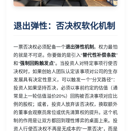
退出弹性：否决权软化机制
一票否决权必须配备一个
退出弹性机制
。权力最怕
的就是不可逆。你要做的是引入“
替代性补偿条款
”
和“
强制回购触发点
”。当投资人对特定事项行使否
决权时，如果创始人团队认定该事项对公司的生存
发展具有决定性意义，可以触发一个“分叉路径”：
投资人如果坚持否决，必须以事前约定的估值（通
常是上一轮估值溢价20%）回购被否决事项对应比
例的股权；或者，投资人放弃该否决权，换取额外
的董事会观察员席位或优先清算权的提升。这个机
制的作用是让双方都回到理性博弈的桌面上来。投
资人行使否决权不再是无成本的“一票否决”，而是