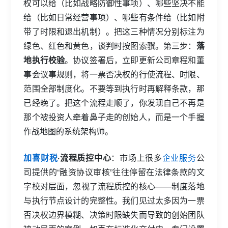
权可以给（比如战略防御性事项）、哪些坚决不能
给（比如日常经营事项）、哪些有条件给（比如附
带了时限和退出机制）。把这三种情况分别标注为
绿色、红色和黄色，谈判时按图索骥。第三步：
落
地执行校验
。协议签署后，立即更新公司章程和董
事会议事规则，将一票否决权的行使流程、时限、
范围全部制度化。不要等到执行时再解释条款，那
已经晚了。把这个流程走顺了，你发现自己不再是
那个被投资人牵着鼻子走的创始人，而是一个手握
作战地图的系统架构师。
加喜财税
·流程质控中心
：市场上很多
企业服务
公
司提供的“融资协议审核”往往停留在法律条款的文
字校对层面，忽视了流程质控的核心——制度落地
与执行节点设计的完整性。我们见过太多因为一票
否决权边界模糊、决策时限缺失而导致的创始团队