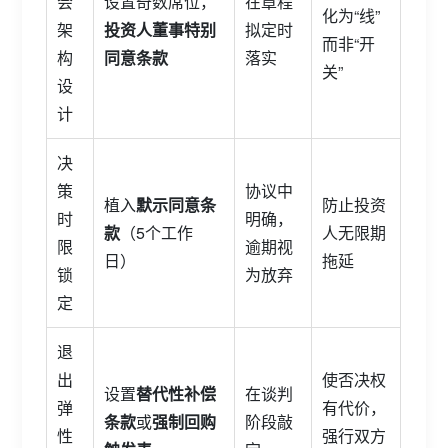
会
设置奇数席位，
在章程
化为“线”
架
投资人董事特别
拟定时
而非“开
构
同意条款
落实
关”
设
计
决
策
协议中
植入
默示同意条
防止投资
时
明确，
款
（5个工作
人无限期
限
逾期视
日）
拖延
锁
为放弃
定
退
出
使否决权
设置
替代性补偿
在谈判
弹
有代价，
条款
或
强制回购
阶段敲
性
强行双方