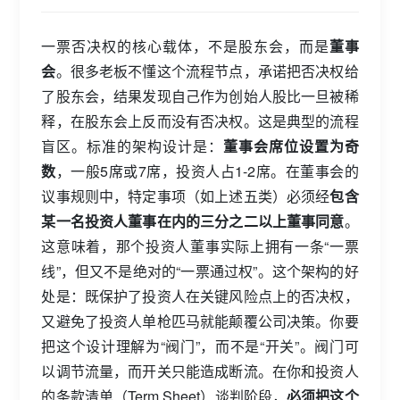
一票否决权的核心载体，不是股东会，而是
董事
会
。很多老板不懂这个流程节点，承诺把否决权给
了股东会，结果发现自己作为创始人股比一旦被稀
释，在股东会上反而没有否决权。这是典型的流程
盲区。标准的架构设计是：
董事会席位设置为奇
数
，一般5席或7席，投资人占1-2席。在董事会的
议事规则中，特定事项（如上述五类）必须经
包含
某一名投资人董事在内的三分之二以上董事同意
。
这意味着，那个投资人董事实际上拥有一条“一票
线”，但又不是绝对的“一票通过权”。这个架构的好
处是：既保护了投资人在关键风险点上的否决权，
又避免了投资人单枪匹马就能颠覆公司决策。你要
把这个设计理解为“阀门”，而不是“开关”。阀门可
以调节流量，而开关只能造成断流。在你和投资人
的条款清单（Term Sheet）谈判阶段，
必须把这个