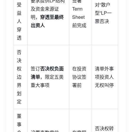
要求提供LP结构
签署
受
对“散户
及资金来源证
Term
益
型”LP一
明，
穿透至最终
Sheet
人
票否决
出资人
前完成
穿
透
否
决
权
签订
否决权负面
在投资
清单外事
边
清单
，限定五类
协议签
项投资人
界
重大事项
署前
无权叫停
划
定
董
事
否决权转