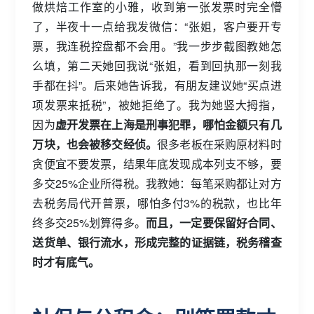
做烘焙工作室的小雅，收到第一张发票时完全懵
了，半夜十一点给我发微信：“张姐，客户要开专
票，我连税控盘都不会用。”我一步步截图教她怎
么填，第二天她回我说“张姐，看到回执那一刻我
手都在抖”。后来她告诉我，有朋友建议她“买点进
项发票来抵税”，被她拒绝了。我为她竖大拇指，
因为
虚开发票在上海是刑事犯罪，哪怕金额只有几
万块，也会被移交经侦。
很多老板在采购原材料时
贪便宜不要发票，结果年底发现成本列支不够，要
多交25%企业所得税。我教她：每笔采购都让对方
去税务局代开普票，哪怕多付3%的税款，也比年
终多交25%划算得多。
而且，一定要保留好合同、
送货单、银行流水，形成完整的证据链，税务稽查
时才有底气。