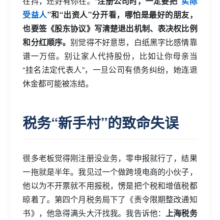
在抖，还好有你在。”
注册公司时，一定要把“
实际
受益人
”和“出资人”分开看，哪怕是最好的朋友，
也要签《股东协议》写清楚退出机制、表决权比例
和分红顺序。
别觉得不好意思，白纸黑字比感情靠
谱一万倍。别让家人代持股份，比如让你母亲当
“挂名法定代表人”，一旦公司有债务纠纷，她连退
休金都可能被冻结。
税务“新手村”的致命失误
很多老板觉得刚注册没业务，零申报就行了，结果
一拖就是半年。我见过一个做跨境电商的小伙子，
他以为不开票就不用报税，愣是把个税和增值税都
晾着了。第四个月税务局下了《责令限期整改通知
书》，他急得满头大汗找我。我告诉他：
上海税务