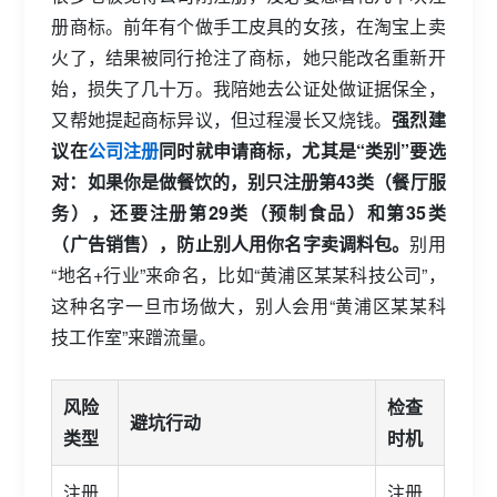
册商标。前年有个做手工皮具的女孩，在淘宝上卖
火了，结果被同行抢注了商标，她只能改名重新开
始，损失了几十万。我陪她去公证处做证据保全，
又帮她提起商标异议，但过程漫长又烧钱。
强烈建
议在
公司注册
同时就申请商标，尤其是“类别”要选
对：如果你是做餐饮的，别只注册第43类（餐厅服
务），还要注册第29类（预制食品）和第35类
（广告销售），防止别人用你名字卖调料包。
别用
“地名+行业”来命名，比如“黄浦区某某科技公司”，
这种名字一旦市场做大，别人会用“黄浦区某某科
技工作室”来蹭流量。
风险
检查
避坑行动
类型
时机
注册
注册