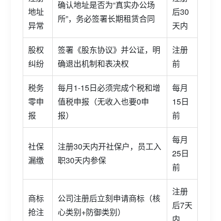
确认地址是否为“真实办公场
地址
后30
所”，务必签署长期租赁合同
异常
天内
股权
签署《股东协议》并公证，明
注册
纠纷
确退出机制和表决权
前
税务
每月1-15日必须完成个税和增
每月
零申
值税申报（无收入也要0申
15日
报
报）
前
每月
社保
注册30天内开社保户，员工入
25日
漏缴
职30天内参保
前
注册
商标
公司注册后立刻申请商标（核
后7天
抢注
心类别+防御类别）
内