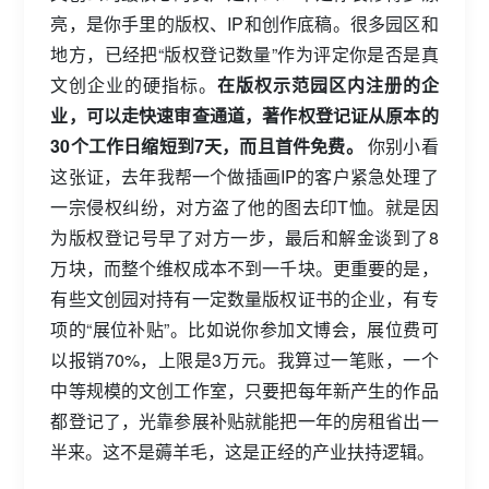
亮，是你手里的版权、IP和创作底稿。很多园区和
地方，已经把“版权登记数量”作为评定你是否是真
文创企业的硬指标。
在版权示范园区内注册的企
业，可以走快速审查通道，著作权登记证从原本的
30个工作日缩短到7天，而且首件免费。
你别小看
这张证，去年我帮一个做插画IP的客户紧急处理了
一宗侵权纠纷，对方盗了他的图去印T恤。就是因
为版权登记号早了对方一步，最后和解金谈到了8
万块，而整个维权成本不到一千块。更重要的是，
有些文创园对持有一定数量版权证书的企业，有专
项的“展位补贴”。比如说你参加文博会，展位费可
以报销70%，上限是3万元。我算过一笔账，一个
中等规模的文创工作室，只要把每年新产生的作品
都登记了，光靠参展补贴就能把一年的房租省出一
半来。这不是薅羊毛，这是正经的产业扶持逻辑。