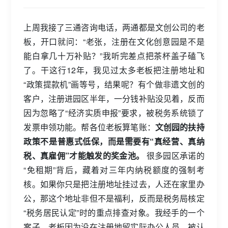
上周我接了三通咨询电话，两通都是文创公司的老
板，开口就问：“老张，注册在文化创意园是不是
能白拿几十万补贴？”我听完差点把茶杯盖子磕飞
了。干这行12年，我见过太多老板把注册地址和
“政策提款机”画等号，结果呢？有个做非遗文创的
客户，注册进园区半年，一分钱补贴没见着，反而
因为忽略了“经济实质申报”要求，被税务系统锁了
发票申领功能。帮各位老板算笔账：
文创园的扶持
政策不是普惠式低保，而是需要有“真经营、真纳
税、真雇佣”才能触发的奖金池。
很多园区承诺的
“免租期”背后，藏着对三年内纳税额度的强制考
核。如果你只是把注册地址挂过去，人还在家里办
公，那这个地址非但不是福利，反而是税务局核定
“税务居民认定”时的重点排查对象。我经手的一个
案子，老板因为没在注册地留实际办公人员，被认