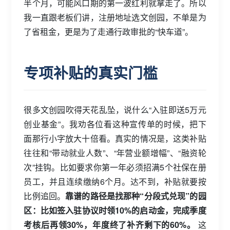
半个月，可能风口期的第一波红利就拿走了。所以
我一直跟老板们讲，注册地址选文创园，不单是为
了省租金，更是为了走通行政审批的“快车道”。
专项补贴的真实门槛
很多文创园吹得天花乱坠，说什么“入驻即送5万元
创业基金”。我劝各位看这种宣传单的时候，把下
面那行小字放大十倍看。真实的情况是，这类补贴
往往和“带动就业人数”、“年营业额增幅”、“融资轮
次”挂钩。比如要求你第一年必须招满5个社保在册
员工，并且连续缴纳6个月。达不到，补贴就要按
比例追回。
靠谱的路径是找那种“分段式兑现”的园
区：比如签入驻协议时领10%的启动金，完成季度
考核后再领30%，年度终了补齐剩下的60%。
这