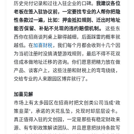
历史兑付记录和过往入驻企业的口碑。
我建议各位
老板在签入驻协议前，一定要找专业的人帮你把隐
性条款过一遍，比如：押金抵扣规则、迁出时地址
能否保留、补贴不兑现的违约赔偿机制。
这些东
西你在招商谈判桌上聊得越细，后面踩雷的概率就
越低。在
加喜财税
，我们每个月都会收到十几个因
为当初注册时没搞清楚游戏规则，最后不得不花双
倍成本做地址迁移的咨询。你们愿意把精力放在做
产品、谈客户上，这些注册和财税上的弯弯绕绕，
交给专业的人来跟园区博弈就行了。
加喜见解
市场上有太多园区在招商时把文创类公司当成“政
策韭菜”，承诺的天花乱坠，兑现时却层层设卡。
真正值得入驻的文创园，一定是那些有稳定财政来
源、有专职政策解读团队、并且愿意把扶持条款写