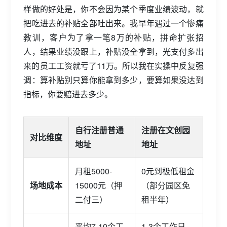
样做的好处是，你不会因为某个季度业绩波动，就
把吃进去的补贴全部吐出来。我早年遇过一个惨痛
教训，客户为了拿一笔8万的补贴，拼命扩张招
人，结果业绩没跟上，补贴没全拿到，光支付多出
来的员工工资就亏了11万。所以我在实操中反复强
调：算补贴别只算你能拿到多少，要算如果没达到
指标，你要赔进去多少。
自行注册普通
注册在文创园
对比维度
地址
地址
月租5000-
0元到极低租金
场地成本
15000元（押
（部分园区免
二付三）
租半年）
平均7-10个工
1-3个工作日