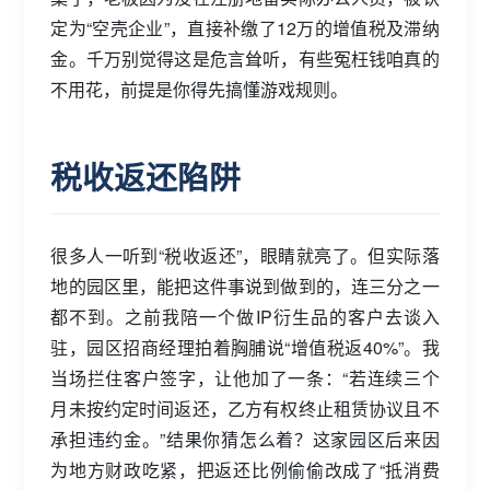
定为“空壳企业”，直接补缴了12万的增值税及滞纳
金。千万别觉得这是危言耸听，有些冤枉钱咱真的
不用花，前提是你得先搞懂游戏规则。
税收返还陷阱
很多人一听到“税收返还”，眼睛就亮了。但实际落
地的园区里，能把这件事说到做到的，连三分之一
都不到。之前我陪一个做IP衍生品的客户去谈入
驻，园区招商经理拍着胸脯说“增值税返40%”。我
当场拦住客户签字，让他加了一条：“若连续三个
月未按约定时间返还，乙方有权终止租赁协议且不
承担违约金。”结果你猜怎么着？这家园区后来因
为地方财政吃紧，把返还比例偷偷改成了“抵消费