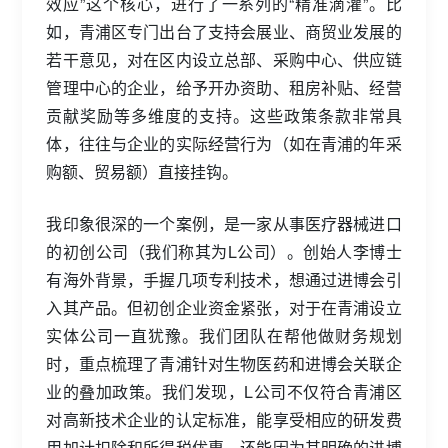
效应”这个核心，进行了一系列的“精准滴灌”。比
如，青浦区专门出台了支持会展业、商贸业发展的
若干意见，对在区内设立总部、采购中心、供应链
管理中心的企业，给予开办资助、租房补贴、经营
贡献奖励等多维度的支持。这些政策条款非常具
体，往往与企业的实际经营行为（如在青浦的年采
购额、贸易额）直接挂钩。
我印象很深的一个案例，是一家从事医疗器械进口
的初创公司（我们称其为L公司）。创始人李博士
有海外背景，手握几项专利技术，想通过进博会引
入其产品。但初创企业资金紧张，对于在青浦设立
实体公司一直犹豫。我们团队在帮他做财务规划
时，重点梳理了青浦针对生物医药和进博会关联企
业的叠加政策。我们发现，L公司不仅符合青浦区
对高新技术企业的认定标准，能享受相应的研发费
用加计扣除和所得税优惠，还能因为其明确的进博