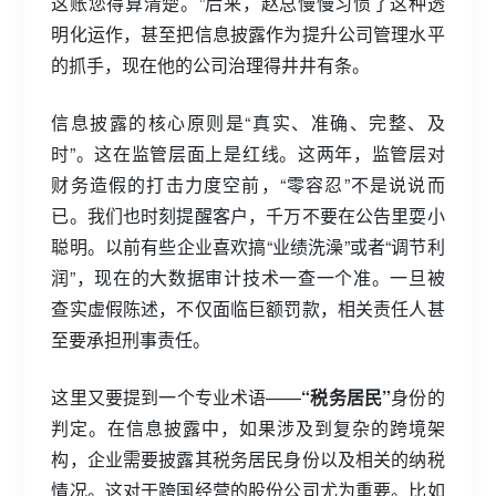
这账您得算清楚。”后来，赵总慢慢习惯了这种透
明化运作，甚至把信息披露作为提升公司管理水平
的抓手，现在他的公司治理得井井有条。
信息披露的核心原则是“真实、准确、完整、及
时”。这在监管层面上是红线。这两年，监管层对
财务造假的打击力度空前，“零容忍”不是说说而
已。我们也时刻提醒客户，千万不要在公告里耍小
聪明。以前有些企业喜欢搞“业绩洗澡”或者“调节利
润”，现在的大数据审计技术一查一个准。一旦被
查实虚假陈述，不仅面临巨额罚款，相关责任人甚
至要承担刑事责任。
这里又要提到一个专业术语——
“税务居民”
身份的
判定。在信息披露中，如果涉及到复杂的跨境架
构，企业需要披露其税务居民身份以及相关的纳税
情况。这对于跨国经营的股份公司尤为重要。比如