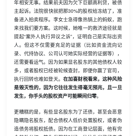
年相安无事。结果前夫因为欠下巨额高利贷，被债
主起诉。法院很快就把那30%的股权给冻结了，准
备进入拍卖程序。李女士急得像热锅上的蚂蚁，跑
来找我们要方案。这时候，她唯一的救济途径就是
提起“案外人执行异议之诉”，证明自己是实际出资
人。但这不仅需要充足的证据（比如资金流向记
录、代持协议、公司认可她实际经营的证据等），
还需要看运气。因为如果显名股东的其他债权人较
多，或者股权已经被轮候查封，即便你赢了官司，
执行回转也难如登天。
在加喜财税看来，这种风险
是毁灭性的，因为它往往发生得毫无预兆，且一旦
发生，你手头的股权资产可能瞬间归零
。
更糟糕的是，有些显名股东为了还债，甚至会恶意
隐瞒隐名股东，配合债权人低价处置股权，或者伪
造债务将股权抵债。因为在工商登记层面，他有完