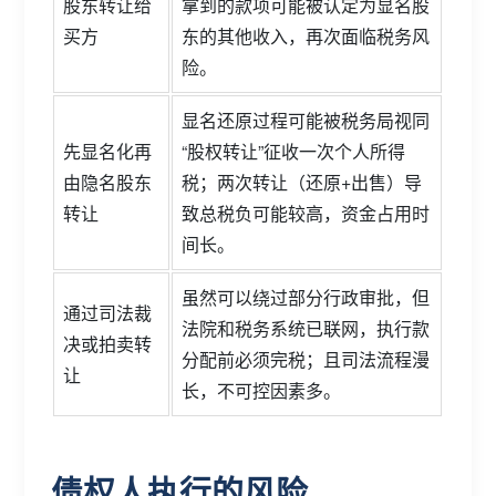
股东转让给
拿到的款项可能被认定为显名股
买方
东的其他收入，再次面临税务风
险。
显名还原过程可能被税务局视同
先显名化再
“股权转让”征收一次个人所得
由隐名股东
税；两次转让（还原+出售）导
转让
致总税负可能较高，资金占用时
间长。
虽然可以绕过部分行政审批，但
通过司法裁
法院和税务系统已联网，执行款
决或拍卖转
分配前必须完税；且司法流程漫
让
长，不可控因素多。
债权人执行的风险