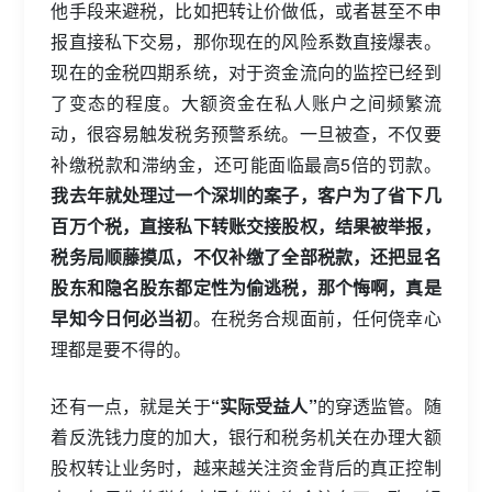
他手段来避税，比如把转让价做低，或者甚至不申
报直接私下交易，那你现在的风险系数直接爆表。
现在的金税四期系统，对于资金流向的监控已经到
了变态的程度。大额资金在私人账户之间频繁流
动，很容易触发税务预警系统。一旦被查，不仅要
补缴税款和滞纳金，还可能面临最高5倍的罚款。
我去年就处理过一个深圳的案子，客户为了省下几
百万个税，直接私下转账交接股权，结果被举报，
税务局顺藤摸瓜，不仅补缴了全部税款，还把显名
股东和隐名股东都定性为偷逃税，那个悔啊，真是
早知今日何必当初
。在税务合规面前，任何侥幸心
理都是要不得的。
还有一点，就是关于
“实际受益人”
的穿透监管。随
着反洗钱力度的加大，银行和税务机关在办理大额
股权转让业务时，越来越关注资金背后的真正控制