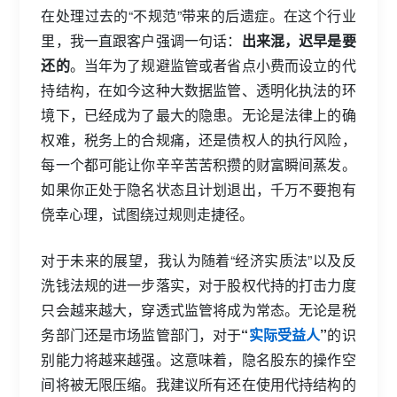
在处理过去的“不规范”带来的后遗症。在这个行业
里，我一直跟客户强调一句话：
出来混，迟早是要
还的
。当年为了规避监管或者省点小费而设立的代
持结构，在如今这种大数据监管、透明化执法的环
境下，已经成为了最大的隐患。无论是法律上的确
权难，税务上的合规痛，还是债权人的执行风险，
每一个都可能让你辛辛苦苦积攒的财富瞬间蒸发。
如果你正处于隐名状态且计划退出，千万不要抱有
侥幸心理，试图绕过规则走捷径。
对于未来的展望，我认为随着“经济实质法”以及反
洗钱法规的进一步落实，对于股权代持的打击力度
只会越来越大，穿透式监管将成为常态。无论是税
务部门还是市场监管部门，对于
“
实际受益人
”
的识
别能力将越来越强。这意味着，隐名股东的操作空
间将被无限压缩。我建议所有还在使用代持结构的