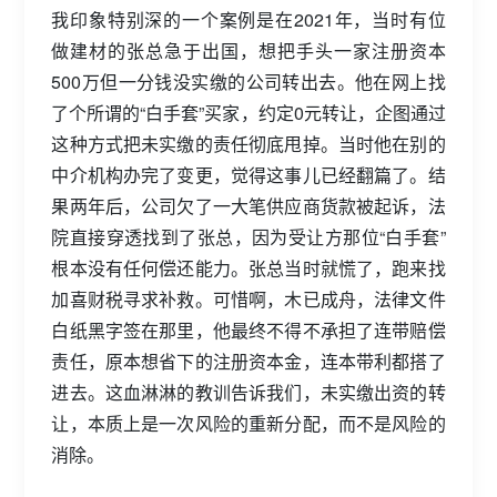
我印象特别深的一个案例是在2021年，当时有位
做建材的张总急于出国，想把手头一家注册资本
500万但一分钱没实缴的公司转出去。他在网上找
了个所谓的“白手套”买家，约定0元转让，企图通过
这种方式把未实缴的责任彻底甩掉。当时他在别的
中介机构办完了变更，觉得这事儿已经翻篇了。结
果两年后，公司欠了一大笔供应商货款被起诉，法
院直接穿透找到了张总，因为受让方那位“白手套”
根本没有任何偿还能力。张总当时就慌了，跑来找
加喜财税寻求补救。可惜啊，木已成舟，法律文件
白纸黑字签在那里，他最终不得不承担了连带赔偿
责任，原本想省下的注册资本金，连本带利都搭了
进去。这血淋淋的教训告诉我们，未实缴出资的转
让，本质上是一次风险的重新分配，而不是风险的
消除。