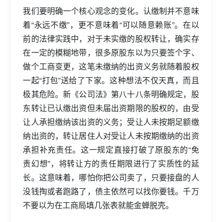
我们要明确一个核心观念的变化。认缴制并不意味
着“永远不缴”，更不意味着“可以随意赖账”。在以
前的法律实践中，对于未实缴的股权转让，确实存
在一定的模糊地带，很多原股东以为只要签个字、
做个工商变更，这笔未缴纳的出资义务就随着股权
一起“打包”送给了下家。这种想法不仅天真，而且
极其危险。新《公司法》第八十八条明确规定，股
东转让已认缴出资但未届出资期限的股权的，由受
让人承担缴纳该出资的义务；受让人未按期足额缴
纳出资的，转让居住人对受让人未按期缴纳的出资
承担补充责任。这一规定直接打破了原股东的“免
责幻想”，将转让方的责任期限进行了实质性的延
长。这意味着，哪怕你把公司卖了，只要接盘的人
没钱掏或者跑路了，债主依然可以找你要钱。千万
不要以为在工商局填几张表就能金蝉脱壳。