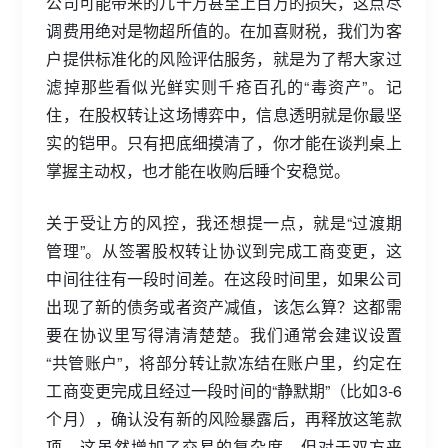
公司可能带来的几十万甚至上百万的损失，这点尽
调费用绝对是物超所值的。在加喜财税，我们为客
户提供标准化的风险评估服务，就是为了帮大家过
滤掉那些看似光鲜实则千疮百孔的“毒资产”。记
住，在股权转让这场博弈中，信息透明就是你最坚
实的铠甲。只有把底细摸清了，你才能在谈判桌上
掌握主动权，也才能在收购后睡个安稳觉。
关于受让方的风控，我还想提一点，就是“过渡期
管理”。从签署股权转让协议到完成工商变更，这
中间往往有一段时间差。在这段时间里，如果公司
出现了新的债务或者资产减值，该怎么算？这都需
要在协议里写得清清楚楚。我们通常会建议设置
“共管账户”，将部分转让款冻结在账户里，约定在
工商变更完成且经过一段时间的“静默期”（比如3-6
个月），确认没有新的风险暴露后，再释放这笔款
项。这虽然增加了交易的复杂度，但对于双方来