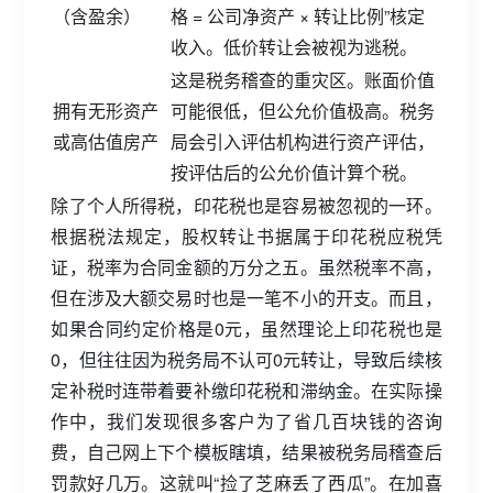
（含盈余）
格 = 公司净资产 × 转让比例”核定
收入。低价转让会被视为逃税。
这是税务稽查的重灾区。账面价值
拥有无形资产
可能很低，但公允价值极高。税务
或高估值房产
局会引入评估机构进行资产评估，
按评估后的公允价值计算个税。
除了个人所得税，印花税也是容易被忽视的一环。
根据税法规定，股权转让书据属于印花税应税凭
证，税率为合同金额的万分之五。虽然税率不高，
但在涉及大额交易时也是一笔不小的开支。而且，
如果合同约定价格是0元，虽然理论上印花税也是
0，但往往因为税务局不认可0元转让，导致后续核
定补税时连带着要补缴印花税和滞纳金。在实际操
作中，我们发现很多客户为了省几百块钱的咨询
费，自己网上下个模板瞎填，结果被税务局稽查后
罚款好几万。这就叫“捡了芝麻丢了西瓜”。在加喜