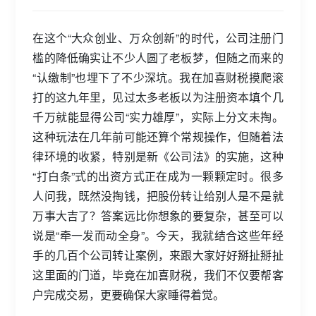
在这个“大众创业、万众创新”的时代，公司注册门
槛的降低确实让不少人圆了老板梦，但随之而来的
“认缴制”也埋下了不少深坑。我在加喜财税摸爬滚
打的这九年里，见过太多老板以为注册资本填个几
千万就能显得公司“实力雄厚”，实际上分文未掏。
这种玩法在几年前可能还算个常规操作，但随着法
律环境的收紧，特别是新《公司法》的实施，这种
“打白条”式的出资方式正在成为一颗颗定时。很多
人问我，既然没掏钱，把股份转让给别人是不是就
万事大吉了？答案远比你想象的要复杂，甚至可以
说是“牵一发而动全身”。今天，我就结合这些年经
手的几百个公司转让案例，来跟大家好好掰扯掰扯
这里面的门道，毕竟在加喜财税，我们不仅要帮客
户完成交易，更要确保大家睡得着觉。