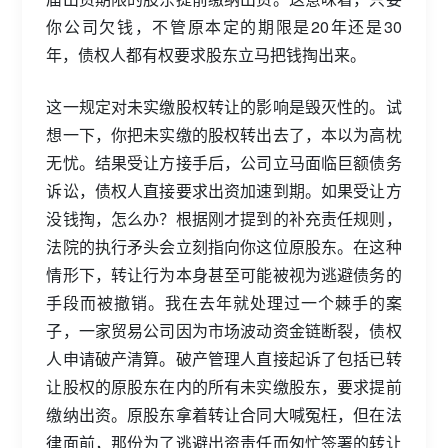
你公司欠钱，不管原本定的期限是20年还是30
年，债权人都有权要求股东立马把钱掏出来。
这一规定对未实缴股权转让的影响是毁灭性的。试
想一下，你把未实缴的股权转出去了，本以为高枕
无忧。结果受让方接手后，公司立马面临巨额债务
诉讼，债权人直接要求出资加速到期。如果受让方
没钱掏，怎么办？根据刚才提到的补充责任规则，
法院的执行矛头会立刻指向你这位原股东。在这种
情形下，转让行为本身甚至可能被视为逃避债务的
手段而被撤销。我在去年就处理过一个棘手的案
子，一家贸易公司因为市场波动资金链断裂，债权
人申请破产清算。破产管理人直接起诉了包括已转
让股权的原股东在内的所有未实缴股东，要求提前
缴纳出资。原股东拿着转让合同大喊冤枉，但在法
律面前，那份为了逃避出资责任而匆忙签署的转让