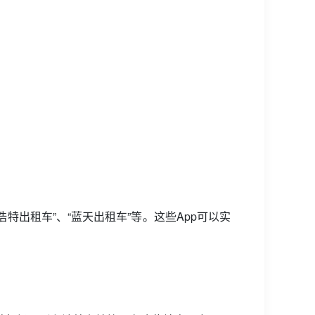
特出租车”、“蓝天出租车”等。这些App可以实