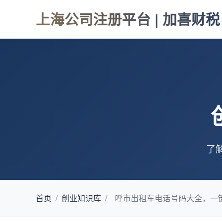
上海公司注册平台 | 加喜财税
了
首页
/
创业知识库
/
呼市出租车电话号码大全，一