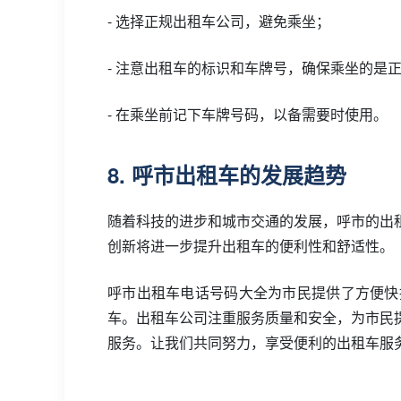
- 选择正规出租车公司，避免乘坐；
- 注意出租车的标识和车牌号，确保乘坐的是
- 在乘坐前记下车牌号码，以备需要时使用。
8. 呼市出租车的发展趋势
随着科技的进步和城市交通的发展，呼市的出
创新将进一步提升出租车的便利性和舒适性。
呼市出租车电话号码大全为市民提供了方便快
车。出租车公司注重服务质量和安全，为市民
服务。让我们共同努力，享受便利的出租车服