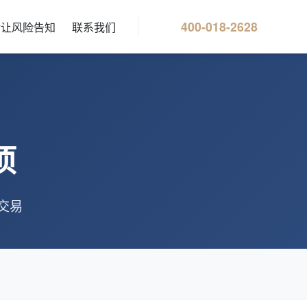
400-018-2628
转让风险告知
联系我们
项
交易