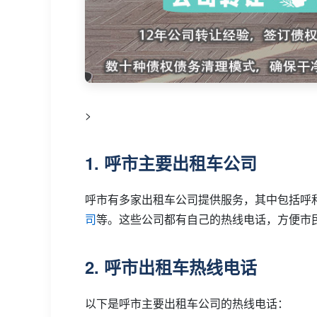
>
1. 呼市主要出租车公司
呼市有多家出租车公司提供服务，其中包括呼
司
等。这些公司都有自己的热线电话，方便市
2. 呼市出租车热线电话
以下是呼市主要出租车公司的热线电话：