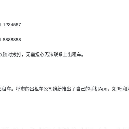
234567
888888
可以随时拨打，无需担心无法联系上出租车。
租车。呼市的出租车公司纷纷推出了自己的手机App，如“呼和浩