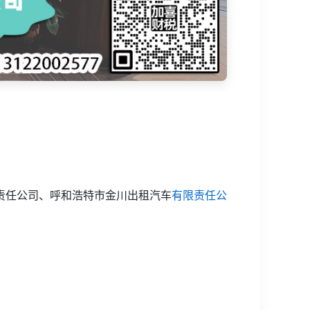
责任公司、呼和浩特市金川出租汽车
有限责任公