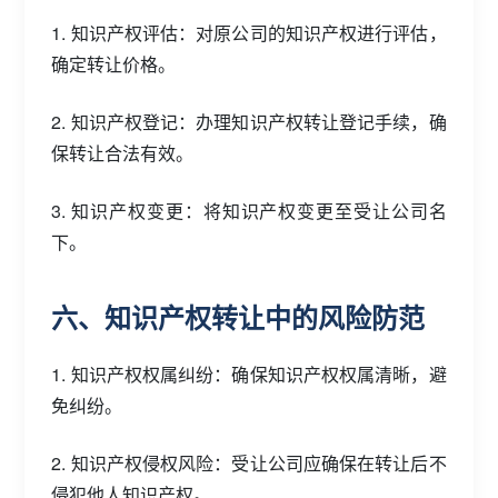
1. 知识产权评估：对原公司的知识产权进行评估，
确定转让价格。
2. 知识产权登记：办理知识产权转让登记手续，确
保转让合法有效。
3. 知识产权变更：将知识产权变更至受让公司名
下。
六、知识产权转让中的风险防范
1. 知识产权权属纠纷：确保知识产权权属清晰，避
免纠纷。
2. 知识产权侵权风险：受让公司应确保在转让后不
侵犯他人知识产权。