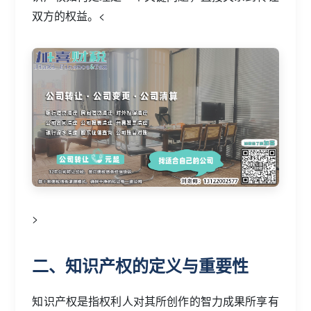
双方的权益。<
>
二、知识产权的定义与重要性
知识产权是指权利人对其所创作的智力成果所享有