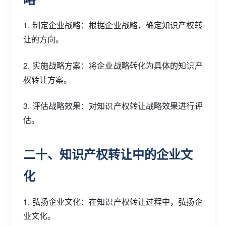
1. 制定企业战略：根据企业战略，确定知识产权转
让的方向。
2. 实施战略方案：将企业战略转化为具体的知识产
权转让方案。
3. 评估战略效果：对知识产权转让战略效果进行评
估。
二十、知识产权转让中的企业文
化
1. 弘扬企业文化：在知识产权转让过程中，弘扬企
业文化。