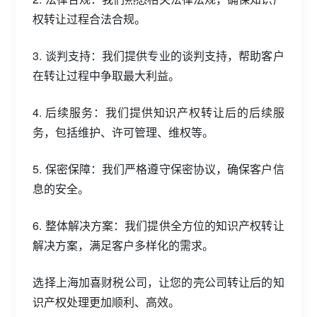
权转让过程合法合规。
3. 谈判支持：我们提供专业的谈判支持，帮助客户
在转让过程中争取最大利益。
4. 后续服务：我们提供知识产权转让后的后续服
务，包括维护、许可管理、维权等。
5. 保密保障：我们严格遵守保密协议，确保客户信
息的安全。
6. 整体解决方案：我们提供全方位的知识产权转让
解决方案，满足客户多样化的需求。
选择上海加喜财税公司，让您的壳公司转让后的知
识产权处理更加顺利、高效。