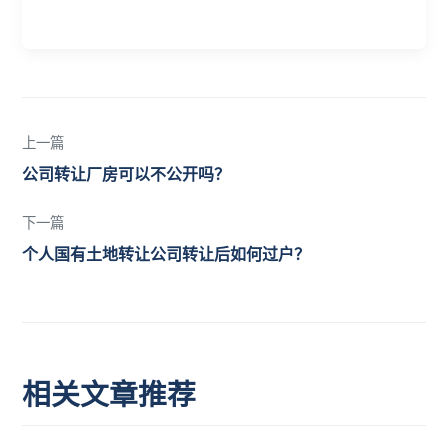
上一篇
公司转让厂房可以不公开吗？
下一篇
个人国有土地转让公司转让后如何过户？
相关文章推荐