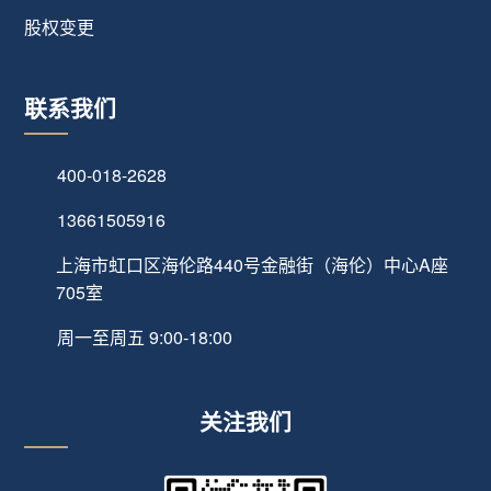
股权变更
联系我们
400-018-2628
13661505916
上海市虹口区海伦路440号金融街（海伦）中心A座
705室
周一至周五 9:00-18:00
关注我们