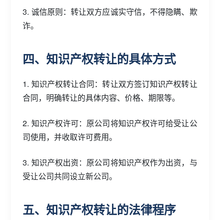
3. 诚信原则：转让双方应诚实守信，不得隐瞒、欺
诈。
四、知识产权转让的具体方式
1. 知识产权转让合同：转让双方签订知识产权转让
合同，明确转让的具体内容、价格、期限等。
2. 知识产权许可：原公司将知识产权许可给受让公
司使用，并收取许可费用。
3. 知识产权出资：原公司将知识产权作为出资，与
受让公司共同设立新公司。
五、知识产权转让的法律程序