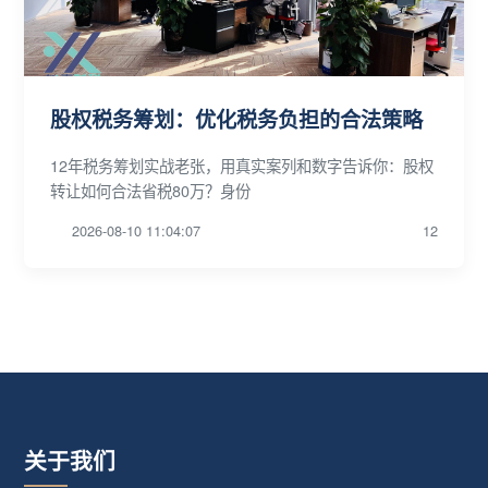
股权税务筹划：优化税务负担的合法策略
12年税务筹划实战老张，用真实案列和数字告诉你：股权
转让如何合法省税80万？身份
2026-08-10 11:04:07
12
关于我们