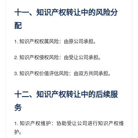
十一、知识产权转让中的风险分
配
1. 知识产权权属风险：由原公司承担。
2. 知识产权侵权风险：由受让公司承担。
3. 知识产权价值评估风险：由双方共同承担。
十二、知识产权转让中的后续服
务
1. 知识产权维护：协助受让公司进行知识产权维
护。