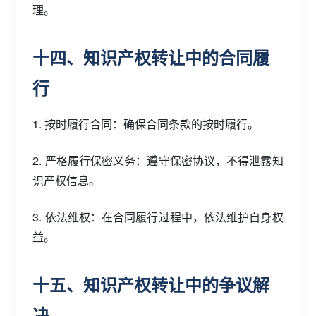
理。
十四、知识产权转让中的合同履
行
1. 按时履行合同：确保合同条款的按时履行。
2. 严格履行保密义务：遵守保密协议，不得泄露知
识产权信息。
3. 依法维权：在合同履行过程中，依法维护自身权
益。
十五、知识产权转让中的争议解
决