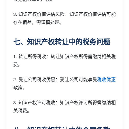
3. 知识产权价值评估风险：知识产权价值评估可能
存在偏差，需谨慎处理。
七、知识产权转让中的税务问题
1. 转让所得税收：转让知识产权所得需缴纳相关税
费。
2. 受让公司税收优惠：受让公司可能享受
税收优惠
政策。
3. 知识产权许可税收：知识产权许可所得需缴纳相
关税费。